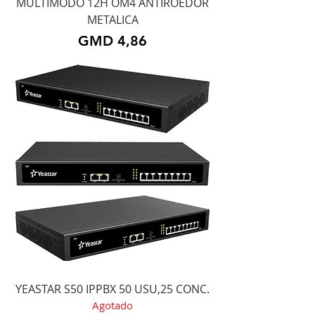
MULTIMODO 12H OM4 ANTIROEDOR
METALICA
Precio
GMD 4,86
YEASTAR S50 IPPBX 50 USU,25 CONC.
Agotado