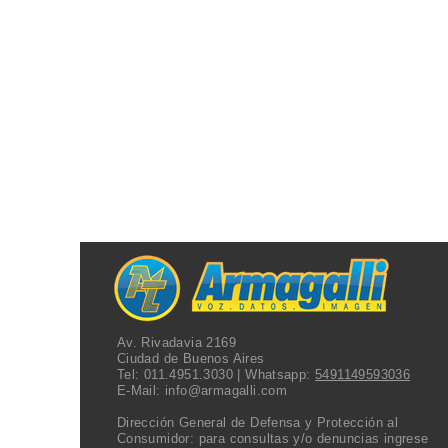
Av. Rivadavia 2169
Ciudad de Buenos Aires
Tel:
011.4951.3030
| Whatsapp:
5491149593036
E-Mail:
info@armagalli.com
Dirección General de Defensa y Protección al
Consumidor: para consultas y/o denuncias
ingrese