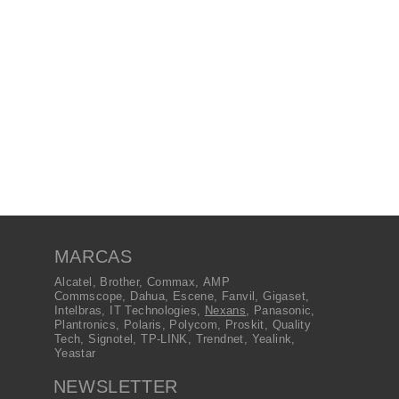
MARCAS
Alcatel
,
Brother
,
Commax
,
AMP
Commscope
,
Dahua
,
Escene
,
Fanvil
,
Gigaset
,
Intelbras
,
IT Technologies
,
Nexans
,
Panasonic
,
Plantronics
,
Polaris
,
Polycom
,
Proskit
,
Quality
Tech
,
Signotel
,
TP-LINK
,
Trendnet
,
Yealink
,
Yeastar
NEWSLETTER