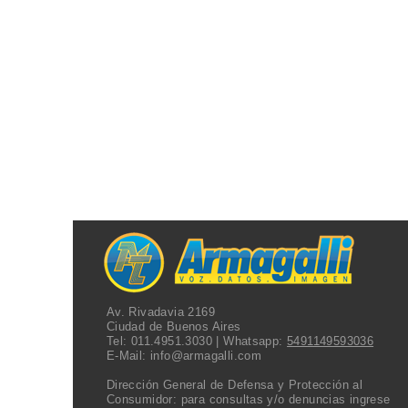
Av. Rivadavia 2169
Ciudad de Buenos Aires
Tel:
011.4951.3030
| Whatsapp:
5491149593036
E-Mail:
info@armagalli.com
Dirección General de Defensa y Protección al
Consumidor: para consultas y/o denuncias
ingrese