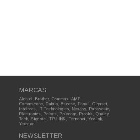
MARCAS
Alcatel
,
Brother
,
Commax
,
AMP
Commscope
,
Dahua
,
Escene
,
Fanvil
,
Gigaset
,
Intelbras
,
IT Technologies
,
Nexans
,
Panasonic
,
Plantronics
,
Polaris
,
Polycom
,
Proskit
,
Quality
Tech
,
Signotel
,
TP-LINK
,
Trendnet
,
Yealink
,
Yeastar
NEWSLETTER