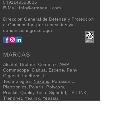
5491149593036
E-Mail:
info@armagalli.com
Dirección General de Defensa y Protección
al Consumidor: para consultas y/o
denuncias
ingrese aquí
MARCAS
Alcatel
,
Brother
,
Commax
,
AMP
Commscope
,
Dahua
,
Escene
,
Fanvil
,
Gigaset
,
Intelbras
,
IT
Technologies
,
Nexans
,
Panasonic
,
Plantronics
,
Polaris
,
Polycom
,
Proskit
,
Quality Tech
,
Signotel
,
TP-LINK
,
Trendnet
,
Yealink
,
Yeastar
NEWSLETTER
Enviar