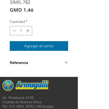
SIMIL 782
Precio
GMD 1,46
Cantidad
*
Agregar al carrito
Referencia
USD + IVA
Av. Rivadavia 2169
Ciudad de Buenos Aires
Tel:
011.4951.3030
| Whatsapp: