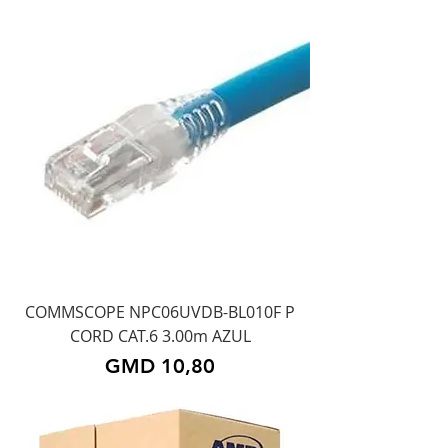
COMMSCOPE NPC06UVDB-BL010F P
CORD CAT.6 3.00m AZUL
Precio
GMD 10,80