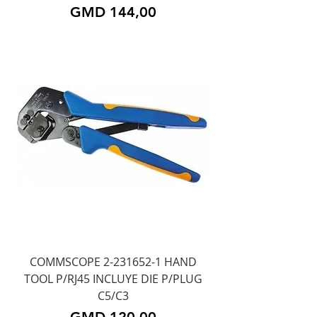
Precio
GMD 144,00
COMMSCOPE 2-231652-1 HAND
TOOL P/RJ45 INCLUYE DIE P/PLUG
C5/C3
Precio
GMD 120,00