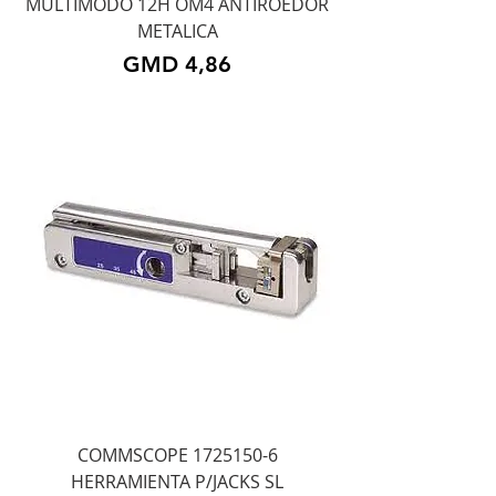
MULTIMODO 12H OM4 ANTIROEDOR
METALICA
Precio
GMD 4,86
COMMSCOPE 1725150-6
HERRAMIENTA P/JACKS SL