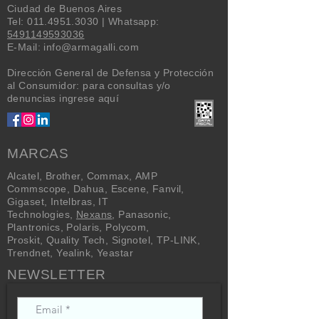
Ciudad de Buenos Aires
Tel:
011.4951.3030
| Whatsapp:
5491149593036
E-Mail:
info@armagalli.com
Dirección General de Defensa y Protección
al Consumidor: para consultas y/o
denuncias
ingrese aquí
MARCAS
Alcatel
,
Brother
,
Commax
,
AMP
Commscope
,
Dahua
,
Escene
,
Fanvil
,
Gigaset
,
Intelbras
,
IT
Technologies
,
Nexans
,
Panasonic
,
Plantronics
,
Polaris
,
Polycom
,
Proskit
,
Quality Tech
,
Signotel
,
TP-LINK
,
Trendnet
,
Yealink
,
Yeastar
NEWSLETTER