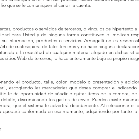
lio que se le comuniquen al cerrar la cuenta.
arcas, productos o servicios de terceros, o vínculos de hipertexto a
ad para Usted y de ninguna forma constituyen o implican resp
, su información, productos o servicios. Armagalli no es responsab
s Web de cualesquiera de tales terceros y no hace ninguna declarac
ntenido o la exactitud de cualquier material alojado en dichos siti
les sitios Web de terceros, lo hace enteramente bajo su propio riesg
ionando el producto, talle, color, modelo o presentación y adic
ar”, escogiendo las mercaderías que desea comprar e indicando 
tio le da oportunidad de añadir o quitar ítems de la compra, de a
on detalle, discriminando los gastos de envío. Pueden existir míni
ompra, que el sistema le advertirá debidamente. Al seleccionar e
ma quedará conformada en ese momento, adquiriendo por tanto la 
n