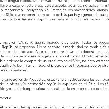
lizar ningún dispositivo, software o rutina para interferir o intentar
lleve a cabo en este Sitio. Usted acepta, además, no utilizar ni int
 o mecanismo (incluyendo sin limitación los navegadores, arañas 
 este Sitio, que no sean los motores de búsqueda y agentes de bús
dores web de terceros disponibles para el público en general (po
o incluyen IVA, salvo que se indique lo contrario. Todos los preci
la República Argentina. No se permite la modalidad de cambio d
 defecto del producto. Antes de comprar, el Usuario deberá tener e
a compra se encuentra sujeta a disponibilidad. El Sitio solament
le ordenar la compra de un producto en el Sitio, no haya existenc
galli S.A. Del mismo modo, el precio de los Productos que se ofrece
que nos abastecen.
/o promociones de Productos, éstas tendrán validez para las compr
 de la oferta y/o promoción según lo expuesto en el Sitio. Los té
o y estarán siempre sujetas a la existencia en stock de los product
cadería
sible en sus descripciones de productos. Sin embargo, Armagalli n