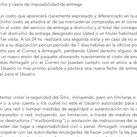
cilio y casos de imposibilidad de entrega
e un costo que aparecerá claramente expresado y diferenciado en la e
Dicho costo se añadirá al de las mercaderías compradas en el corres
 al costo del servicio de entrega a domicilio y al total del correspo
 el domicilio de entrega designado por Usted o un titular habilitado
er visita. A las 24 hs. realizará una segunda visita y en caso de no
rá a su disposición por un período de 7 días hábiles en la oficina p
uelto por el Correo a Armagalli, perdiendo Usted derecho alguno 
tar un nuevo envío del paquete abonando nuevamente el costo de en
istas Armagalli y/o el Correo no puedan cumplir con el envío a d
 Usuario lo más pronto posible y pactará una nueva fecha de entreg
l para el Usuario.
tentar violar la seguridad del Sitio, incluyendo, pero sin limitarse 
 o a una cuenta a los cuales no esté el Usuario autorizado para ac
o una red o romper medidas de seguridad o autenticación sin la deb
mputador o red, incluyendo, sin limitación, a través de medios de
s destructivos ("mailbombing") o anulación de instrucciones del so
eden dar lugar a responsabilidad civil o penal. Armagalli investi
cooperar con las autoridades encargadas de hacer cumplir la ley par