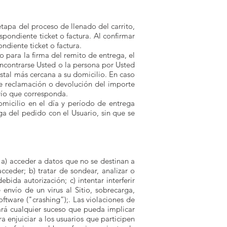
tapa del proceso de llenado del carrito,
pondiente ticket o factura. Al confirmar
ndiente ticket o factura.
 para la firma del remito de entrega, el
 encontrarse Usted o la persona por Usted
ostal más cercana a su domicilio. En caso
de reclamación o devolución del importe
vío que corresponda.
omicilio en el día y período de entrega
a del pedido con el Usuario, sin que se
a: a) acceder a datos que no se destinan a
ceder; b) tratar de sondear, analizar o
ida autorización; c) intentar interferir
 envío de un virus al Sitio, sobrecarga,
ftware ("crashing”);. Las violaciones de
gará cualquier suceso que pueda implicar
a enjuiciar a los usuarios que participen