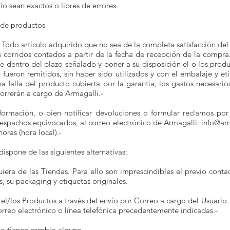
io sean exactos o libres de errores.
 de productos
Todo artículo adquirido que no sea de la completa satisfacción de
 corridos contados a partir de la fecha de recepción de la compra.
e dentro del plazo señalado y poner a su disposición el o los pro
ueron remitidos, sin haber sido utilizados y con el embalaje y et
 falla del producto cubierta por la garantía, los gastos necesari
orrerán a cargo de Armagalli.-
ormación, o bien notificar devoluciones o formular reclamos por 
 Despachos equivocados, al correo electrónico de Armagalli:
info@ar
oras (hora local).-
ispone de las siguientes alternativas:
ra de las Tiendas. Para ello son imprescindibles el previo contact
s, su packaging y etiquetas originales.
l/los Productos a través del envío por Correo a cargo del Usuario. P
orreo electrónico o línea telefónica precedentemente indicadas.-
no tienen cambio alguno.-