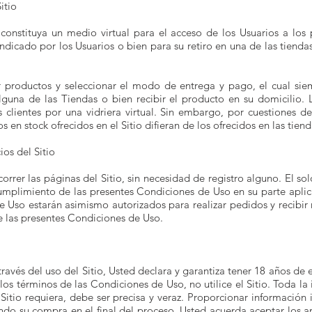
itio
onstituya un medio virtual para el acceso de los Usuarios a los 
ndicado por los Usuarios o bien para su retiro en una de las tiendas
r productos y seleccionar el modo de entrega y pago, el cual siem
lguna de las Tiendas o bien recibir el producto en su domicilio. 
 clientes por una vidriera virtual. Sin embargo, por cuestiones d
s en stock ofrecidos en el Sitio difieran de los ofrecidos en las tiend
ios del Sitio
correr las páginas del Sitio, sin necesidad de registro alguno. El so
mplimiento de las presentes Condiciones de Uso en su parte aplic
 Uso estarán asimismo autorizados para realizar pedidos y recibir m
me las presentes Condiciones de Uso.
través del uso del Sitio, Usted declara y garantiza tener 18 años de
los términos de las Condiciones de Uso, no utilice el Sitio. Toda l
Sitio requiera, debe ser precisa y veraz. Proporcionar información i
o su compra en el final del proceso, Usted acuerda aceptar los artí