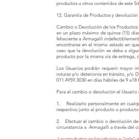
productos u otros contenidos de este Sit
12. Garantía de Productos y devolución
Cambio o Devolución de los Productos: 
en un plazo máximo de quince (15) días
fehaciente a Armagalli indefectiblement
encontrarse en el mismo estado en que f
caso que la devolución se deba a alguna
producto por la misma vía de entrega, c
Los Usuarios podrán requerir mayor inf
roturas y/o deterioros en tránsito, y/o
011.4959.3030 en días hábiles de 9 a18 h
Para el cambio o devolución el Usuario d
1. Realizarlo personalmente en cualquie
respectivo junto al producto o producto
2. Efectuar el cambio o devolución de e
circunstancia a Armagalli a través del c
Los productos en liquidación o "sale" 