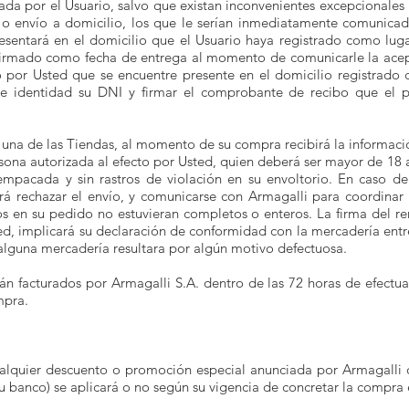
da por el Usuario, salvo que existan inconvenientes excepcionales 
o envío a domicilio, los que le serían inmediatamente comunicado
resentará en el domicilio que el Usuario haya registrado como lug
irmado como fecha de entrega al momento de comunicarle la acepta
o por Usted que se encuentre presente en el domicilio registrado
e identidad su DNI y firmar el comprobante de recibo que el per
 una de las Tiendas, al momento de su compra recibirá la informació
rsona autorizada al efecto por Usted, quien deberá ser mayor de 18 
pacada y sin rastros de violación en su envoltorio. En caso de
á rechazar el envío, y comunicarse con Armagalli para coordinar 
idos en su pedido no estuvieran completos o enteros. La firma del r
d, implicará su declaración de conformidad con la mercadería entr
lguna mercadería resultara por algún motivo defectuosa.
án facturados por Armagalli S.A. dentro de las 72 horas de efectu
mpra.
alquier descuento o promoción especial anunciada por Armagalli o
u banco) se aplicará o no según su vigencia de concretar la compra e