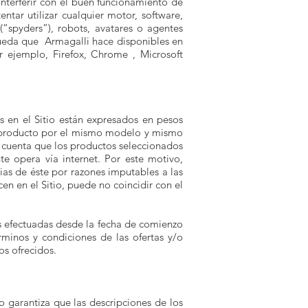
 interferir con el buen funcionamiento de
entar utilizar cualquier motor, software,
(“spyders”), robots, avatares o agentes
queda que Armagalli hace disponibles en
r ejemplo, Firefox, Chrome , Microsoft
os en el Sitio están expresados en pesos
e producto por el mismo modelo y mismo
n cuenta que los productos seleccionados
e opera vía internet. Por este motivo,
ias de éste por razones imputables a las
n en el Sitio, puede no coincidir con el
as efectuadas desde la fecha de comienzo
rminos y condiciones de las ofertas y/o
os ofrecidos.
o garantiza que las descripciones de los