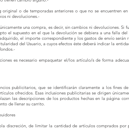
 original o de temporadas anteriores o que no se encuentren en p
os ni devoluciones.-
únicamente una compra, es decir, sin cambios ni devoluciones. Si f
pto el supuesto en el que la devolución se debiera a una falla del
adquirido, el importe correspondiente y los gastos de envío serán
itularidad del Usuario, a cuyos efectos éste deberá indicar la enti
 fondos.-
ones es necesario empaquetar el/los artículo/s de forma adecuada
ncios publicitarios, que se identificarán claramente a los fines d
tículos ofrecidos. Esas inclusiones publicitarias se dirigen únicam
azan las descripciones de los productos hechas en la página corr
nto de llenar su carrito.
ibuidores
sola discreción, de limitar la cantidad de artículos comprados por