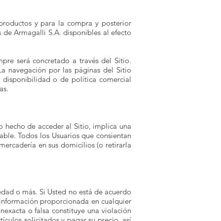
productos y para la compra y posterior
 de Armagalli S.A. disponibles al efecto
pre será concretado a través del Sitio.
La navegación por las páginas del Sitio
e disponibilidad o de política comercial
as.
lo hecho de acceder al Sitio, implica una
able. Todos los Usuarios que consientan
ercadería en sus domicilios (o retirarla
 edad o más. Si Usted no está de acuerdo
a información proporcionada en cualquier
nexacta o falsa constituye una violación
culos solicitados y pagar su precio, así