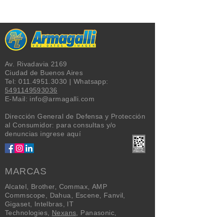
USD + IVA
Av. Rivadavia 2169
Ciudad de Buenos Aires
Tel:
011.4951.3030
| Whatsapp:
5491149593036
E-Mail:
info@armagalli.com
Dirección General de Defensa y Protección
al Consumidor: para consultas y/o
denuncias
ingrese aquí
MARCAS
Alcatel
,
Brother
,
Commax
,
AMP
Commscope
,
Dahua
,
Escene
,
Fanvil
,
Gigaset
,
Intelbras
,
IT
Technologies
,
Nexans
,
Panasonic
,