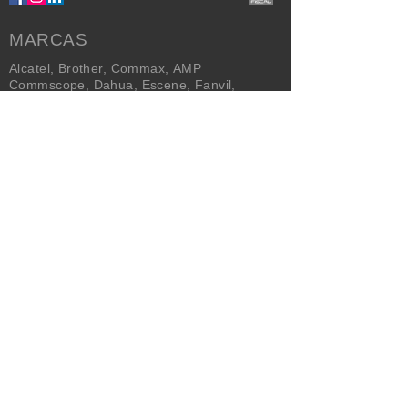
MARCAS
Alcatel
,
Brother
,
Commax
,
AMP
Commscope
,
Dahua
,
Escene
,
Fanvil
,
Gigaset
,
Intelbras
,
IT
Technologies
,
Nexans
,
Panasonic
,
Plantronics
,
Polaris
,
Polycom
,
Proskit
,
Quality Tech
,
Signotel
,
TP-LINK
,
Trendnet
,
Yealink
,
Yeastar
NEWSLETTER
Enviar
SERVICIO AL CLIENTE
Empresa
Servicios