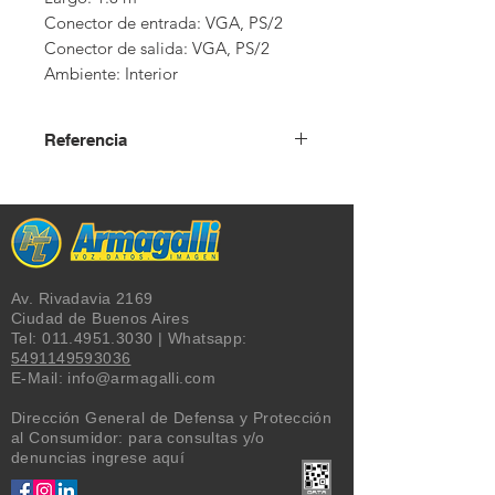
Conector de entrada: VGA, PS/2

Conector de salida: VGA, PS/2

Ambiente: Interior
Referencia
USD + IVA
Av. Rivadavia 2169
Ciudad de Buenos Aires
Tel:
011.4951.3030
| Whatsapp:
5491149593036
E-Mail:
info@armagalli.com
Dirección General de Defensa y Protección
al Consumidor: para consultas y/o
denuncias
ingrese aquí