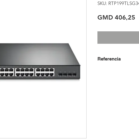
SKU: RTP199TLSG
P
GMD 406,25
Referencia
USD + IVA