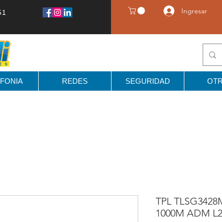
Ingresar
51
FONIA
REDES
SEGURIDAD
OT
TPL TLSG3428
1000M ADM L