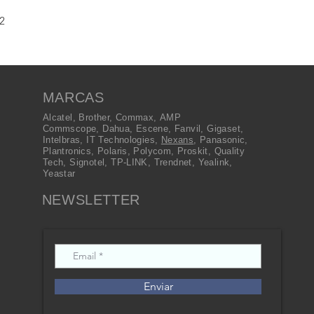
2
MARCAS
Alcatel
,
Brother
,
Commax
,
AMP
Commscope
,
Dahua
,
Escene
,
Fanvil
,
Gigaset
,
Intelbras
,
IT Technologies
,
Nexans
,
Panasonic
,
Plantronics
,
Polaris
,
Polycom
,
Proskit
,
Quality
Tech
,
Signotel
,
TP-LINK
,
Trendnet
,
Yealink
,
Yeastar
NEWSLETTER
Enviar