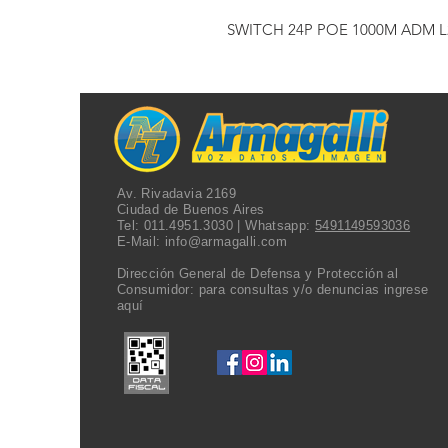
SWITCH 24P POE 1000M ADM L
Av. Rivadavia 2169
Ciudad de Buenos Aires
Tel:
011.4951.3030
| Whatsapp:
5491149593036
E-Mail:
info@armagalli.com
Dirección General de Defensa y Protección al
Consumidor: para consultas y/o denuncias
ingrese
aquí