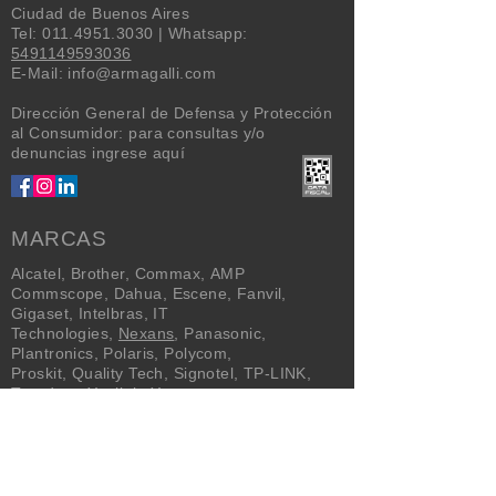
Ciudad de Buenos Aires
Tel:
011.4951.3030
| Whatsapp:
5491149593036
E-Mail:
info@armagalli.com
Dirección General de Defensa y Protección
al Consumidor: para consultas y/o
denuncias
ingrese aquí
MARCAS
Alcatel
,
Brother
,
Commax
,
AMP
Commscope
,
Dahua
,
Escene
,
Fanvil
,
Gigaset
,
Intelbras
,
IT
Technologies
,
Nexans
,
Panasonic
,
Plantronics
,
Polaris
,
Polycom
,
Proskit
,
Quality Tech
,
Signotel
,
TP-LINK
,
Trendnet
,
Yealink
,
Yeastar
NEWSLETTER