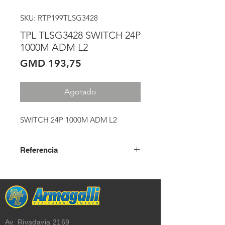
SKU: RTP199TLSG3428
TPL TLSG3428 SWITCH 24P
1000M ADM L2
Precio
GMD 193,75
Agotado
SWITCH 24P 1000M ADM L2
Referencia
USD + IVA
Av. Rivadavia 2169