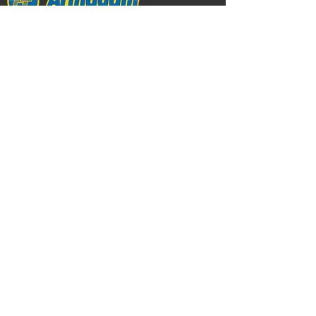
Av. Rivadavia 2169
Ciudad de Buenos Aires
Tel:
011.4951.3030
| Whatsapp:
5491149593036
E-Mail:
info@armagalli.com
Dirección General de Defensa y Protección
al Consumidor: para consultas y/o
denuncias
ingrese aquí
MARCAS
Alcatel
,
Brother
,
Commax
,
AMP
Commscope
,
Dahua
,
Escene
,
Fanvil
,
Gigaset
,
Intelbras
,
IT
Technologies
,
Nexans
,
Panasonic
,
Plantronics
,
Polaris
,
Polycom
,
Proskit
,
Quality Tech
,
Signotel
,
TP-LINK
,
Trendnet
,
Yealink
,
Yeastar
NEWSLETTER