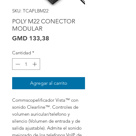
SKU: TCAPLBM22
POLY M22 CONECTOR
MODULAR
Precio
GMD 133,38
Cantidad
*
Agregar al carrito
Commscopelificador Vista™ con 
sonido Clearline™. Controles de 
volumen auricular/telefono y 
silencio (Volumen de entrada y de 
salida ajustable). Admite el sonido 
mejorado de los telefonos VoIP de 