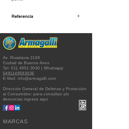
Referencia
USD + IVA
Av. Rivadavia 2169
Ciudad de Buenos Aires
Tel:
011.4951.3030
| Whatsapp:
5491149593036
E-Mail:
info@armagalli.com
Dirección General de Defensa y Protección
al Consumidor: para consultas y/o
denuncias
ingrese aquí
MARCAS