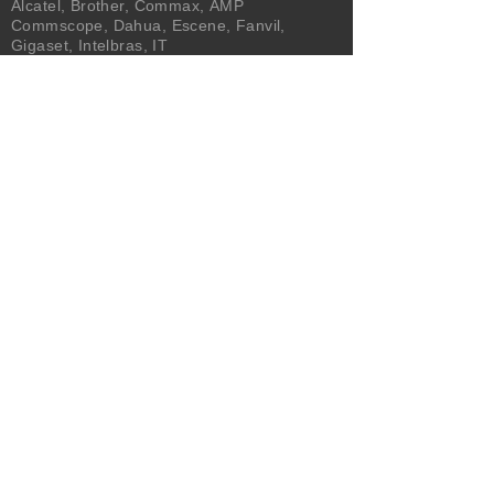
Alcatel
,
Brother
,
Commax
,
AMP
Commscope
,
Dahua
,
Escene
,
Fanvil
,
Gigaset
,
Intelbras
,
IT
Technologies
,
Nexans
,
Panasonic
,
Plantronics
,
Polaris
,
Polycom
,
Proskit
,
Quality Tech
,
Signotel
,
TP-LINK
,
Trendnet
,
Yealink
,
Yeastar
NEWSLETTER
Enviar
SERVICIO AL CLIENTE
Empresa
Servicios
Condiciones
Contacto
Trabajá con nosotros
Dejanos tu comentario