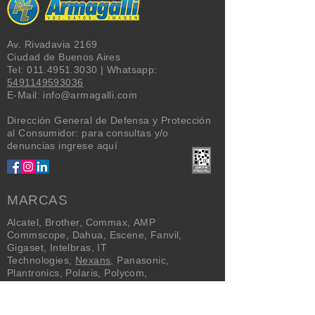
Av. Rivadavia 2169
Ciudad de Buenos Aires
Tel:
011.4951.3030
| Whatsapp:
5491149593036
E-Mail:
info@armagalli.com
Dirección General de Defensa y Protección
al Consumidor: para consultas y/o
denuncias
ingrese aquí
MARCAS
Alcatel
,
Brother
,
Commax
,
AMP
Commscope
,
Dahua
,
Escene
,
Fanvil
,
Gigaset
,
Intelbras
,
IT
Technologies
,
Nexans
,
Panasonic
,
Plantronics
,
Polaris
,
Polycom
,
Proskit
,
Quality Tech
,
Signotel
,
TP-LINK
,
Trendnet
,
Yealink
,
Yeastar