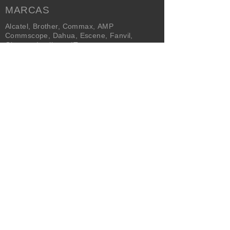
MARCAS
Alcatel
,
Brother
,
Commax
,
AMP
Commscope
,
Dahua
,
Escene
,
Fanvil
,
Gigaset
,
Intelbras
,
IT
Technologies
,
Nexans
,
Panasonic
,
Plantronics
,
Polaris
,
Polycom
,
Proskit
,
Quality Tech
,
Signotel
,
TP-LINK
,
Trendnet
,
Yealink
,
Yeastar
NEWSLETTER
Enviar
SERVICIO AL CLIENTE
Empresa
Servicios
Condiciones