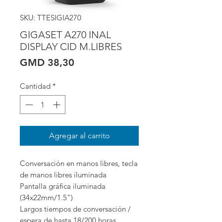
SKU: TTESIGIA270
GIGASET A270 INAL
DISPLAY CID M.LIBRES
Precio
GMD 38,30
Cantidad
*
Agregar al carrito
Conversación en manos libres, tecla 
de manos libres iluminada

Pantalla gráfica iluminada 
(34x22mm/1.5")

Largos tiempos de conversación / 
espera de hasta 18/200 horas
