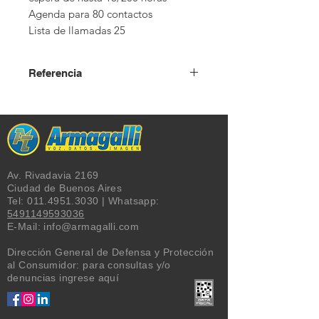
Agenda para 80 contactos

Lista de llamadas 25
Referencia
USD + IVA
Av. Rivadavia 2169
Ciudad de Buenos Aires
Tel:
011.4951.3030
| Whatsapp:
5491149593036
E-Mail:
info@armagalli.com
Dirección General de Defensa y Protección
al Consumidor: para consultas y/o
denuncias
ingrese aquí