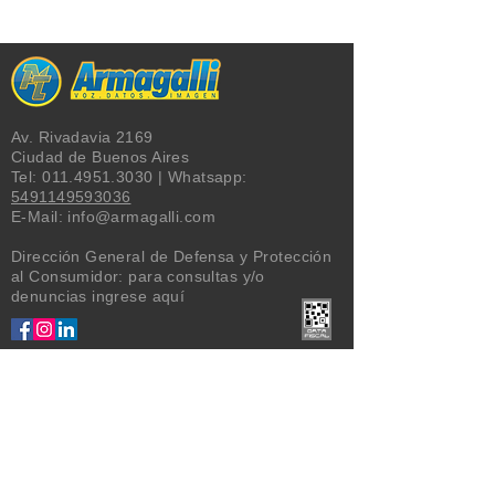
USD + IVA
Av. Rivadavia 2169
Ciudad de Buenos Aires
Tel:
011.4951.3030
| Whatsapp:
5491149593036
E-Mail:
info@armagalli.com
Dirección General de Defensa y Protección
al Consumidor: para consultas y/o
denuncias
ingrese aquí
MARCAS
Alcatel
,
Brother
,
Commax
,
AMP
Commscope
,
Dahua
,
Escene
,
Fanvil
,
Gigaset
,
Intelbras
,
IT
Technologies
,
Nexans
,
Panasonic
,