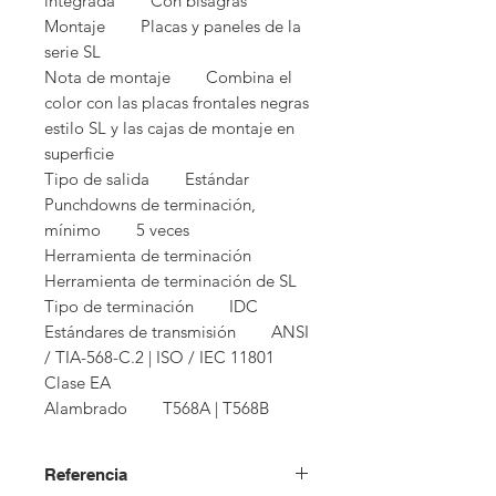
integrada        Con bisagras

Montaje        Placas y paneles de la 
serie SL

Nota de montaje        Combina el 
color con las placas frontales negras 
estilo SL y las cajas de montaje en 
superficie

Tipo de salida        Estándar

Punchdowns de terminación, 
mínimo        5 veces

Herramienta de terminación        
Herramienta de terminación de SL

Tipo de terminación        IDC

Estándares de transmisión        ANSI 
/ TIA-568-C.2 | ISO / IEC 11801 
Clase EA

Alambrado        T568A | T568B
Referencia