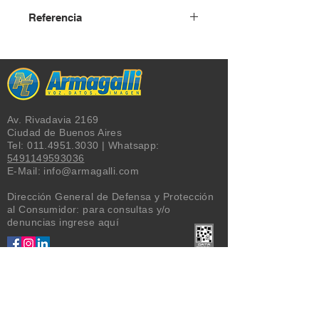
Referencia
USD + IVA
Av. Rivadavia 2169
Ciudad de Buenos Aires
Tel:
011.4951.3030
| Whatsapp:
5491149593036
E-Mail:
info@armagalli.com
Dirección General de Defensa y Protección
al Consumidor: para consultas y/o
denuncias
ingrese aquí
MARCAS
Alcatel
,
Brother
,
Commax
,
AMP
Commscope
,
Dahua
,
Escene
,
Fanvil
,