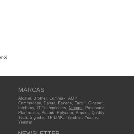
eno)
MARCAS
Alcatel
,
Brother
,
Commax
,
AMP
Commscope
,
Dahua
,
Escene
,
Fanvil
,
Gigaset
,
Intelbras
,
IT Technologies
,
Nexans
,
Panasonic
,
Plantronics
,
Polaris
,
Polycom
,
Proskit
,
Quality
Tech
,
Signotel
,
TP-LINK
,
Trendnet
,
Yealink
,
Yeastar
NEWSLETTER