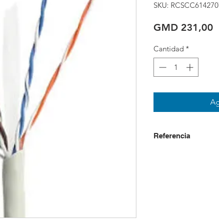
SKU: RCSCC614270
P
GMD 231,00
Cantidad
*
Ag
Referencia
USD + IVA