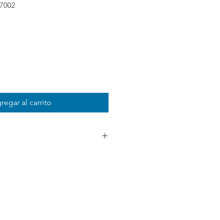
7002
recio
regar al carrito