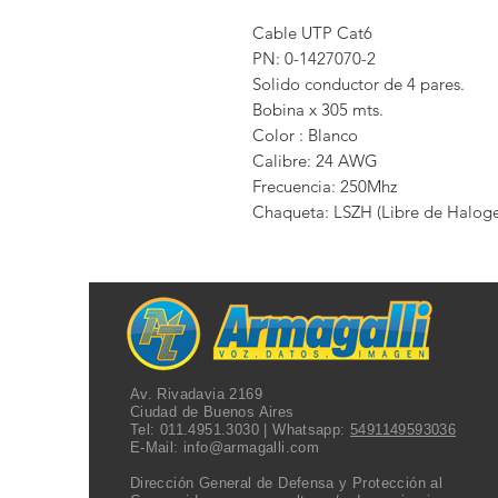
Cable UTP Cat6

PN: 0-1427070-2

Solido conductor de 4 pares.

Bobina x 305 mts.

Color : Blanco 

Calibre: 24 AWG

Frecuencia: 250Mhz

Chaqueta: LSZH (Libre de Halog
Av. Rivadavia 2169
Ciudad de Buenos Aires
Tel:
011.4951.3030
| Whatsapp:
5491149593036
E-Mail:
info@armagalli.com
Dirección General de Defensa y Protección al