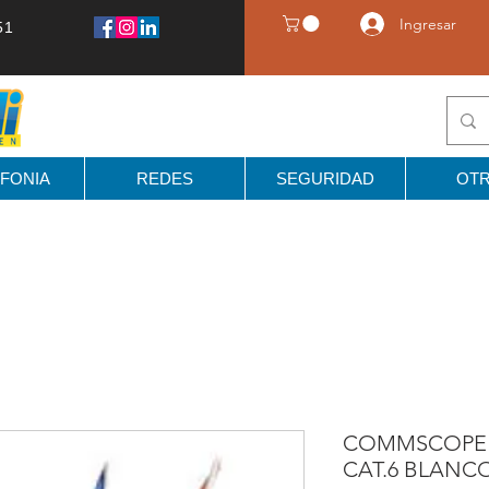
Ingresar
51
FONIA
REDES
SEGURIDAD
OT
COMMSCOPE 1
CAT.6 BLANCO