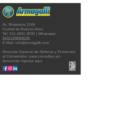
Av. Rivadavia 2169
Ciudad de Buenos Aires
Tel:
011.4951.3030
| Whatsapp:
5491149593036
E-Mail:
info@armagalli.com
Dirección General de Defensa y Protección
al Consumidor: para consultas y/o
denuncias
ingrese aquí
MARCAS
Alcatel
,
Brother
,
Commax
,
AMP
Commscope
,
Dahua
,
Escene
,
Fanvil
,
Gigaset
,
Intelbras
,
IT
Technologies
,
Nexans
,
Panasonic
,
Plantronics
,
Polaris
,
Polycom
,
Proskit
,
Quality Tech
,
Signotel
,
TP-LINK
,