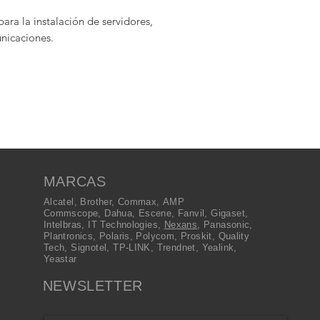
ra la instalación de servidores, 

nicaciones.

MARCAS
Alcatel
,
Brother
,
Commax
,
AMP
Commscope
,
Dahua
,
Escene
,
Fanvil
,
Gigaset
,
Intelbras
,
IT Technologies
,
Nexans
,
Panasonic
,
Plantronics
,
Polaris
,
Polycom
,
Proskit
,
Quality
Tech
,
Signotel
,
TP-LINK
,
Trendnet
,
Yealink
,
Yeastar
NEWSLETTER