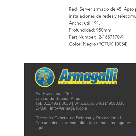
Rack Server armado de 45. Apto pa
instalaciones de redes y telecomu
Ancho: util 19".

Profundidad: 950mm

Part Number:  2-1657170-9

Color: Negro (PCTUK 10054)
Av. Rivadavia 2169
Ciudad de Buenos Aires
Tel:
011.4951.3030
| Whatsapp:
5491149593036
E-Mail:
info@armagalli.com
Dirección General de Defensa y Protección al
Consumidor: para consultas y/o denuncias
ingrese
aquí