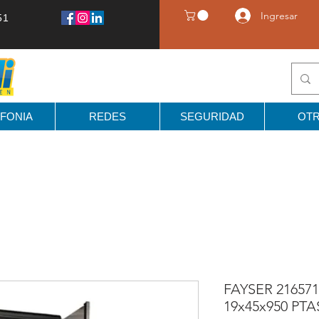
Ingresar
51
FONIA
REDES
SEGURIDAD
OT
FAYSER 21657
19x45x950 PT