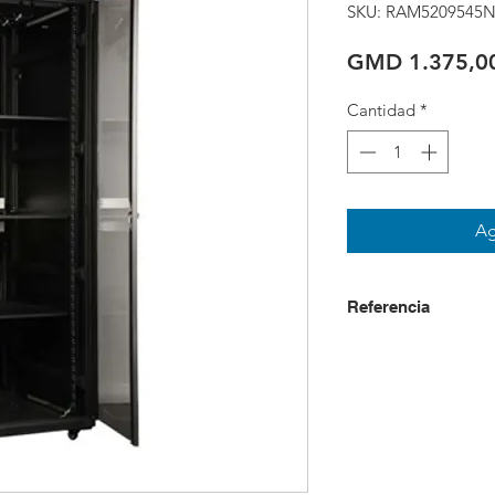
SKU: RAM5209545N
GMD 1.375,0
Cantidad
*
Ag
Referencia
USD + IVA