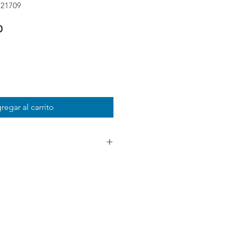
21709
Precio
0
regar al carrito