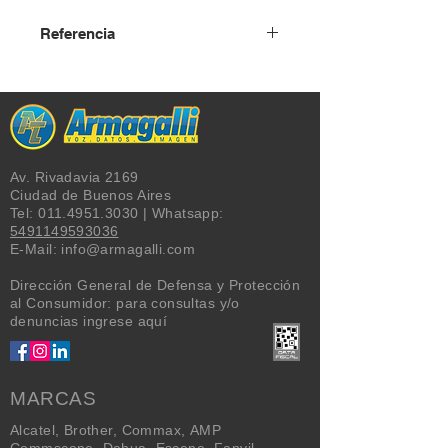
Referencia
USD + IVA
Av. Rivadavia 2169
Ciudad de Buenos Aires
Tel:
011.4951.3030
| Whatsapp:
5491149593036
E-Mail:
info@armagalli.com
Dirección General de Defensa y Protección
al Consumidor: para consultas y/o
denuncias
ingrese aquí
MARCAS
Alcatel
,
Brother
,
Commax
,
AMP