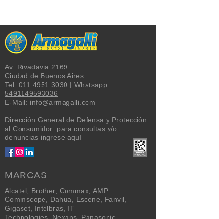
Av. Rivadavia 2169
Ciudad de Buenos Aires
Tel:
011.4951.3030
| Whatsapp:
5491149593036
E-Mail:
info@armagalli.com
Dirección General de Defensa y Protección
al Consumidor: para consultas y/o
denuncias
ingrese aquí
MARCAS
Alcatel
,
Brother
,
Commax
,
AMP
Commscope
,
Dahua
,
Escene
,
Fanvil
,
Gigaset
,
Intelbras
,
IT
Technologies
,
Nexans
,
Panasonic
,