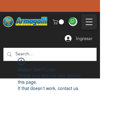
Ingresar
Widget Didn’t Load
Check your internet and refresh
this page.
If that doesn’t work, contact us.