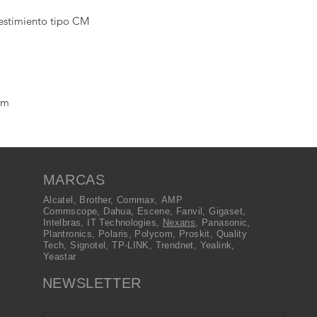
estimiento tipo CM

0m
MARCAS
Alcatel
,
Brother
,
Commax
,
AMP
Commscope
,
Dahua
,
Escene
,
Fanvil
,
Gigaset
,
Intelbras
,
IT Technologies
,
Nexans
,
Panasonic
,
Plantronics
,
Polaris
,
Polycom
,
Proskit
,
Quality
Tech
,
Signotel
,
TP-LINK
,
Trendnet
,
Yealink
,
Yeastar
NEWSLETTER