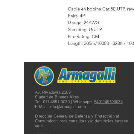
Cable en bobina Cat 5E UTP, rev
Pairs: 4P

Gauge: 24AWG

Shielding: U/UTP

Fire Rating: CM

Length: 305m/1000ft , 328ft / 10
Av. Rivadavia 2169
Ciudad de Buenos Aires
Tel:
011.4951.3030
| Whatsapp:
5491149593036
E-Mail:
info@armagalli.com
Dirección General de Defensa y Protección al
Consumidor: para consultas y/o denuncias
ingrese
aquí