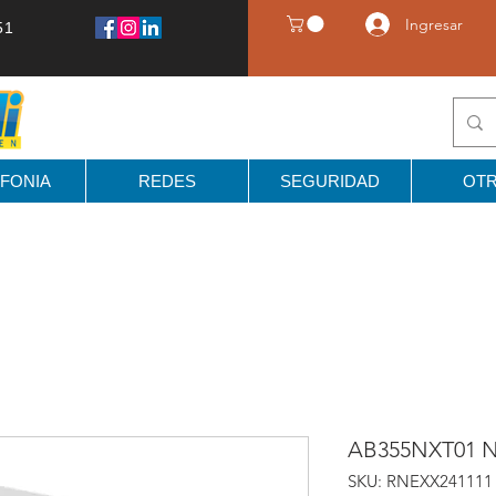
Ingresar
51
FONIA
REDES
SEGURIDAD
OT
AB355NXT01 N
SKU: RNEXX241111